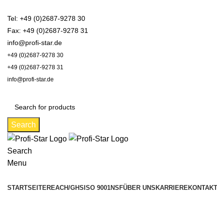
Marktführer in Flonium-Schmierung – Profi-Star Wartungspro
Tel: +49 (0)2687-9278 30
Fax: +49 (0)2687-9278 31
info@profi-star.de
+49 (0)2687-9278 30
+49 (0)2687-9278 31
info@profi-star.de
Search
Search
Menu
Produktkategorien
STARTSEITE
REACH/GHS
ISO 9001
NSF
ÜBER UNS
KARRIERE
KONTAK