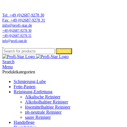
Marktführer in Flonium-Schmierung – Profi-Star Wartungsprodukte
GmbH
Tel: +49 (0)2687-9278 30
Fax: +49 (0)2687-9278 31
info@profi-star.de
+49 (0)2687-9278 30
+49 (0)2687-9278 31
info@profi-star.de
Search
Search
Menu
Produktkategorien
Schmierung-Lube
Fette-Pasten
Reinigung-Entfettung
Alkalische Reiniger
Alkoholhaltige Reiniger
lösemittelhaltige Reiniger
ph-neutrale Reiniger
saure Reiniger
Handpflege