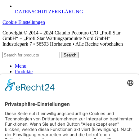
DATENSCHUTZERKLÄRUNG
Cookie-Einstellungen
Copyright © 2014 – 2024 Claudio Pecoraro C/O „Profi Star
GmbH“ + „Profi-Star Wartungsprodukte Nord GmbH“
Industriepark 7 • 56593 Horhausen • Alle Rechte vorbehalten
Search
Menu
Produkte
Schmierung-Lube
Fette-Pasten
Reinigung-Entfettung
Alkalische Reiniger
Alkoholhaltige Reiniger
lösemittelhaltige Reiniger
ph-neutrale Reiniger
saure Reiniger
Handpflege
Desinfektion
Konservierung