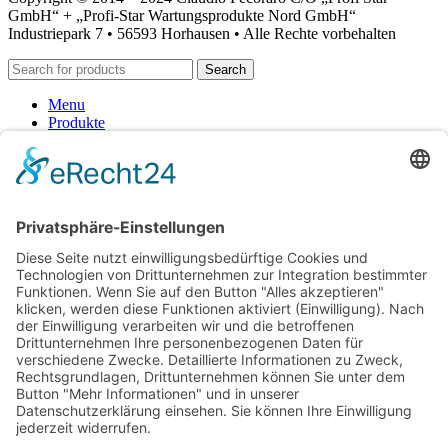
GmbH“ + „Profi-Star Wartungsprodukte Nord GmbH“
Industriepark 7 • 56593 Horhausen • Alle Rechte vorbehalten
Search
Menu
Produkte
Schmierung-Lube
Fette-Pasten
Reinigung-Entfettung
Alkalische Reiniger
Alkoholhaltige Reiniger
lösemittelhaltige Reiniger
ph-neutrale Reiniger
saure Reiniger
Handpflege
Desinfektion
Konservierung
Problemlösungen
Kleben-Dichten
Schweißtechnik
Lebensmittelbereich
Hilfsmittel
Produkte der Nachhaltigkeit