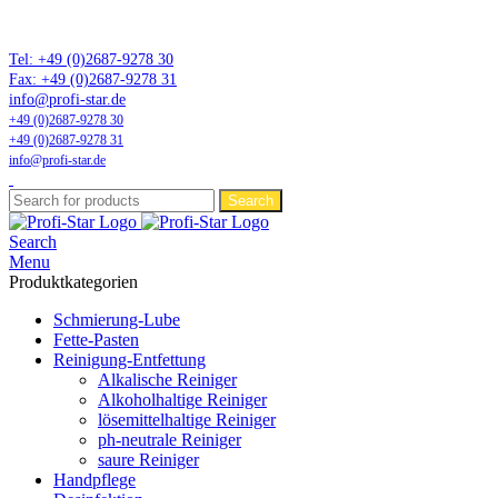
Marktführer in Flonium-Schmierung – Profi-Star Wartungsprodukte
GmbH
Tel: +49 (0)2687-9278 30
Fax: +49 (0)2687-9278 31
info@profi-star.de
+49 (0)2687-9278 30
+49 (0)2687-9278 31
info@profi-star.de
Search
Search
Menu
Produktkategorien
Schmierung-Lube
Fette-Pasten
Reinigung-Entfettung
Alkalische Reiniger
Alkoholhaltige Reiniger
lösemittelhaltige Reiniger
ph-neutrale Reiniger
saure Reiniger
Handpflege