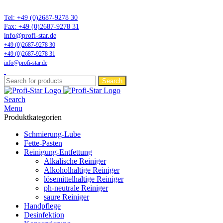
Marktführer in Flonium-Schmierung – Profi-Star Wartungsprodukte
Tel: +49 (0)2687-9278 30
Fax: +49 (0)2687-9278 31
info@profi-star.de
+49 (0)2687-9278 30
+49 (0)2687-9278 31
info@profi-star.de
Search
Search
Menu
Produktkategorien
Schmierung-Lube
Fette-Pasten
Reinigung-Entfettung
Alkalische Reiniger
Alkoholhaltige Reiniger
lösemittelhaltige Reiniger
ph-neutrale Reiniger
saure Reiniger
Handpflege
Desinfektion