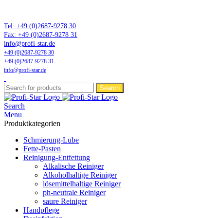
Marktführer in Flonium-Schmierung – Profi-Star Wartungsprodukte
GmbH
Tel: +49 (0)2687-9278 30
Fax: +49 (0)2687-9278 31
info@profi-star.de
+49 (0)2687-9278 30
+49 (0)2687-9278 31
info@profi-star.de
Search
Search
Menu
Produktkategorien
Schmierung-Lube
Fette-Pasten
Reinigung-Entfettung
Alkalische Reiniger
Alkoholhaltige Reiniger
lösemittelhaltige Reiniger
ph-neutrale Reiniger
saure Reiniger
Handpflege