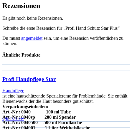
Rezensionen
Es gibt noch keine Rezensionen.
Schreibe die erste Rezension für „Profi Hand Schutz Star Plus“
Du musst
angemeldet
sein, um eine Rezension veröffentlichen zu
können.
Ähnliche Produkte
Profi Handpflege Star
Handpflege
ist eine hautschützende Spezialcreme für Problemhände. Sie enthält
Bienenwachs der die Haut besonders gut schützt.
Verpackungseinheiten:
Art.-Nr.: 0040 100 ml Tube
Art.-Nr.: 0040sp 200 ml Spender
Quick view
Art.-Nr.: 0040500 500 ml Euroflasche
Art.-Nr.: 004001 1 Liter Weithalsflasche