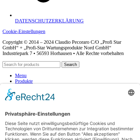
DATENSCHUTZERKLÄRUNG
Cookie-Einstellungen
Copyright © 2014 – 2024 Claudio Pecoraro C/O „Profi Star
GmbH“ + „Profi-Star Wartungsprodukte Nord GmbH“
Industriepark 7 • 56593 Horhausen • Alle Rechte vorbehalten
Search
Menu
Produkte
Schmierung-Lube
Fette-Pasten
Reinigung-Entfettung
Alkalische Reiniger
Alkoholhaltige Reiniger
lösemittelhaltige Reiniger
ph-neutrale Reiniger
saure Reiniger
Handpflege