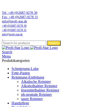
Marktführer in Flonium-Schmierung – Profi-Star Wartungsprodukte
GmbH
Tel: +49 (0)2687-9278 30
Fax: +49 (0)2687-9278 31
info@profi-star.de
+49 (0)2687-9278 30
+49 (0)2687-9278 31
info@profi-star.de
Search
Search
Menu
Produktkategorien
Schmierung-Lube
Fette-Pasten
Reinigung-Entfettung
Alkalische Reiniger
Alkoholhaltige Reiniger
lösemittelhaltige Reiniger
ph-neutrale Reiniger
saure Reiniger
Handpflege