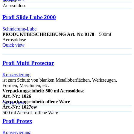
500 ml
Aerosoldose
Profi Slide Lube 2000
Schmierung-Lube
PRODUKTBESCHREIBUNG
Art.-Nr. 0178
500ml
Aerosoldose
Quick view
Profi Multi Protector
Konservierung
ist zum Schutz von blanken Metalloberflächen, Werkzeugen,
Formen, Maschinen, etc.
Verpackungseinheit: 500 ml Aerosoldose
Art.-Nr.: 1026
Verpackungseinheit: offene Ware
Quick view
Art.-Nr.: 1027ow
500 ml Aerosol
offene Ware
Profi Protex
Konservierung