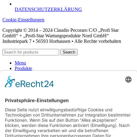
DATENSCHUTZERKLÄRUNG
Cookie-Einstellungen
Copyright © 2014 – 2024 Claudio Pecoraro C/O „Profi Star
GmbH“ + „Profi-Star Wartungsprodukte Nord GmbH“
Industriepark 7 • 56593 Horhausen • Alle Rechte vorbehalten
Search
Menu
Produkte
Schmierung-Lube
Fette-Pasten
Reinigung-Entfettung
Alkalische Reiniger
Alkoholhaltige Reiniger
lösemittelhaltige Reiniger
ph-neutrale Reiniger
saure Reiniger
Handpflege
Desinfektion
Konservierung