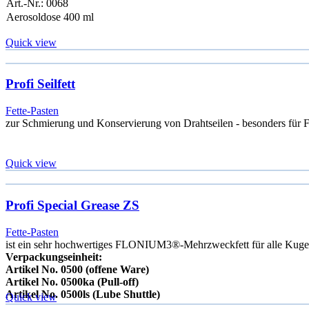
Art.-Nr.: 0068
Aerosoldose 400 ml
Quick view
Profi Seilfett
Fette-Pasten
zur Schmierung und Konservierung von Drahtseilen - besonders für
Quick view
Profi Special Grease ZS
Fette-Pasten
ist ein sehr hochwertiges FLONIUM3®-Mehrzweckfett für alle Kugel-
Verpackungseinheit:
Artikel No. 0500 (offene Ware)
Artikel No. 0500ka (Pull-off)
Artikel No. 0500ls (Lube Shuttle)
Quick view