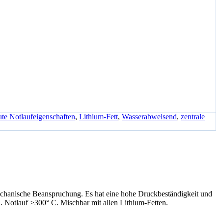
ute Notlaufeigenschaften
,
Lithium-Fett
,
Wasserabweisend
,
zentrale
mechanische Beanspruchung. Es hat eine hohe Druckbeständigkeit und
C. Notlauf >300° C. Mischbar mit allen Lithium-Fetten.