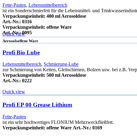
Fette-Pasten
,
Lebensmittelbereich
ist ein Sonderschmierfett für die Lebensmittel- und Trinkwasserindustr
Verpackungseinheit: 400 ml Aerosoldose
Art.-Nr.: 0316
Verpackungseinheit: offene Ware
Art.-Nr.: 0095
Quick view
Aerosols
offene Ware
Profi Bio Lube
Lebensmittelbereich
,
Schmierung-Lube
zur Schmierung von Ketten, Gleitschienen, Bolzen usw. bei z.B. Ve
Verpackungseinheit: 500 ml Aerosoldose
Art.-Nr.: 0222
Quick view
Profi EP 00 Grease Lithium
Fette-Pasten
ist ein sehr hochwertiges FLONIUM Mehrzweckfließfett.
Verpackungseinheit: offene Ware
Art.-Nr.: 0169