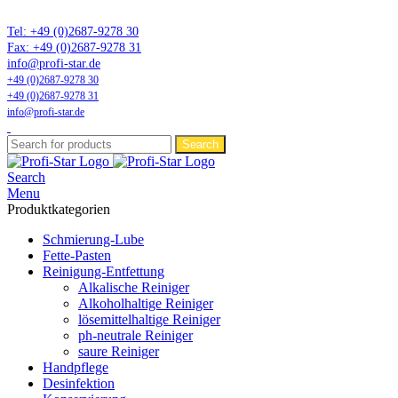
Marktführer in Flonium-Schmierung – Profi-Star Wartungsprodukte
Tel: +49 (0)2687-9278 30
Fax: +49 (0)2687-9278 31
info@profi-star.de
+49 (0)2687-9278 30
+49 (0)2687-9278 31
info@profi-star.de
Search
Search
Menu
Produktkategorien
Schmierung-Lube
Fette-Pasten
Reinigung-Entfettung
Alkalische Reiniger
Alkoholhaltige Reiniger
lösemittelhaltige Reiniger
ph-neutrale Reiniger
saure Reiniger
Handpflege
Desinfektion