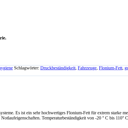
rie.
hygiene
Schlagwörter:
Druckbeständigkeit
,
Fahrzeuge
,
Flonium-Fett
,
g
ysteme. Es ist ein sehr hochwertiges Flonium-Fett für extrem starke 
e Notlaufeigenschaften. Temperaturbeständigkeit von -20 ° C bis 110° 