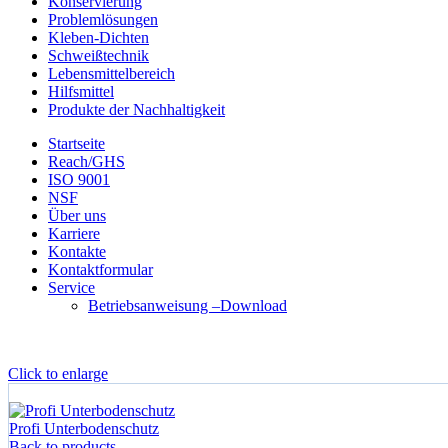
Konservierung
Problemlösungen
Kleben-Dichten
Schweißtechnik
Lebensmittelbereich
Hilfsmittel
Produkte der Nachhaltigkeit
Startseite
Reach/GHS
ISO 9001
NSF
Über uns
Karriere
Kontakte
Kontaktformular
Service
Betriebsanweisung –Download
Click to enlarge
Start
Fette-Pasten
Profi Food Grease 00 H1
Profi Unterbodenschutz
Back to products