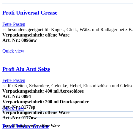
Profi Universal Grease
Fette-Pasten
ist besonders geeignet für Kugel-, Gleit-, Wälz- und Radlager bei z.
Verpackungseinheit: offene Ware
Art.-Nr.: 0096ow
Quick view
Profi Alu Anti Seize
Fette-Pasten
ist für Ketten, Scharniere, Gelenke, Hebel, Einspritzdüsen und Gleits
Verpackungseinheit: 400 ml Aerosoldose
Art.-Nr.: 0094
Verpackungseinheit: 200 ml Druckspender
Art.-Nr.: 0177sp
Quick view
Verpackungseinheit: offene Ware
Art.-Nr.: 0177ow
Profi Water Grease
Aerosol
Druckspender
offene Ware