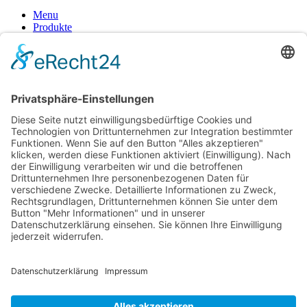
Menu
Produkte
Schmierung-Lube
Fette-Pasten
Reinigung-Entfettung
Alkalische Reiniger
Alkoholhaltige Reiniger
lösemittelhaltige Reiniger
ph-neutrale Reiniger
saure Reiniger
Handpflege
Desinfektion
Konservierung
Problemlösungen
Kleben-Dichten
Schweißtechnik
Lebensmittelbereich
Hilfsmittel
Produkte der Nachhaltigkeit
Startseite
Reach/GHS
ISO 9001