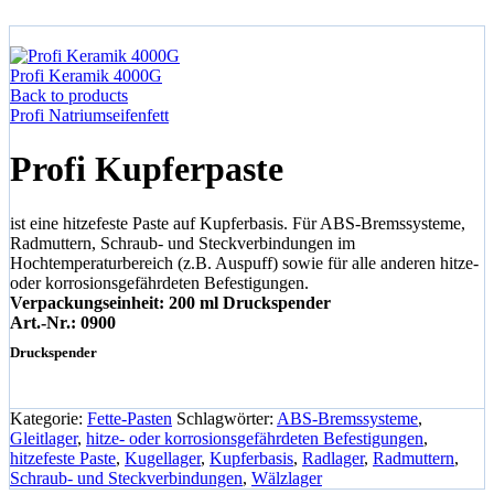
Start
Fette-Pasten
Profi Kupferpaste
Profi Keramik 4000G
Back to products
Profi Natriumseifenfett
Profi Kupferpaste
ist eine hitzefeste Paste auf Kupferbasis. Für ABS-Bremssysteme,
Radmuttern, Schraub- und Steckverbindungen im
Hochtemperaturbereich (z.B. Auspuff) sowie für alle anderen hitze-
oder korrosionsgefährdeten Befestigungen.
Verpackungseinheit: 200 ml Druckspender
Art.-Nr.: 0900
Druckspender
Kategorie:
Fette-Pasten
Schlagwörter:
ABS-Bremssysteme
,
Gleitlager
,
hitze- oder korrosionsgefährdeten Befestigungen
,
hitzefeste Paste
,
Kugellager
,
Kupferbasis
,
Radlager
,
Radmuttern
,
Schraub- und Steckverbindungen
,
Wälzlager