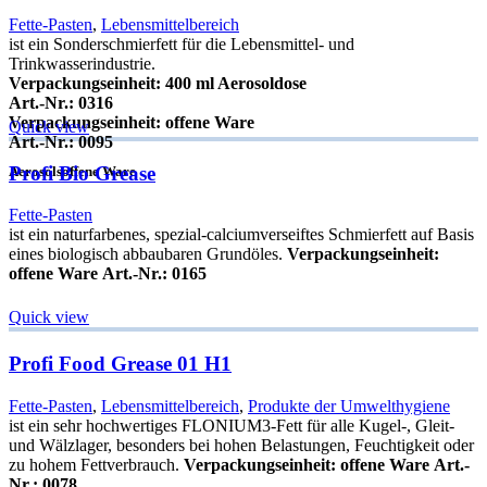
Fette-Pasten
,
Lebensmittelbereich
ist ein Sonderschmierfett für die Lebensmittel- und
Trinkwasserindustrie.
Verpackungseinheit: 400 ml Aerosoldose
Art.-Nr.: 0316
Verpackungseinheit: offene Ware
Quick view
Art.-Nr.: 0095
Profi Bio Grease
Aerosols
offene Ware
Fette-Pasten
ist ein naturfarbenes, spezial-calciumverseiftes Schmierfett auf Basis
eines biologisch abbaubaren Grundöles.
Verpackungseinheit:
offene Ware
Art.-Nr.: 0165
Quick view
Profi Food Grease 01 H1
Fette-Pasten
,
Lebensmittelbereich
,
Produkte der Umwelthygiene
ist ein sehr hochwertiges FLONIUM3-Fett für alle Kugel-, Gleit-
und Wälzlager, besonders bei hohen Belastungen, Feuchtigkeit oder
zu hohem Fettverbrauch.
Verpackungseinheit: offene Ware
Art.-
Nr.: 0078