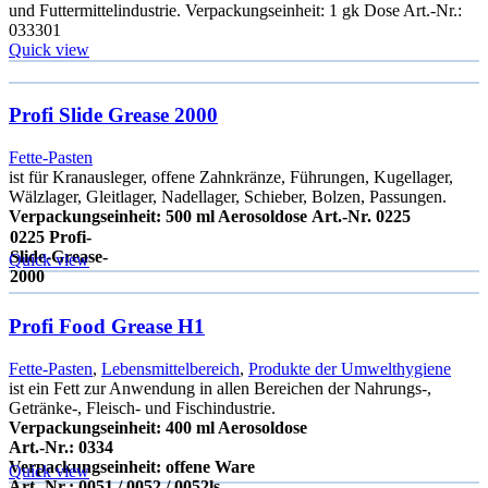
und Futtermittelindustrie. Verpackungseinheit: 1 gk Dose Art.-Nr.:
033301
Quick view
Profi Slide Grease 2000
Fette-Pasten
ist für Kranausleger, offene Zahnkränze, Führungen, Kugellager,
Wälzlager, Gleitlager, Nadellager, Schieber, Bolzen, Passungen.
Verpackungseinheit: 500 ml Aerosoldose
Art.-Nr. 0225
0225 Profi-
Slide-Grease-
Quick view
2000
Profi Food Grease H1
Fette-Pasten
,
Lebensmittelbereich
,
Produkte der Umwelthygiene
ist ein Fett zur Anwendung in allen Bereichen der Nahrungs-,
Getränke-, Fleisch- und Fischindustrie.
Verpackungseinheit: 400 ml Aerosoldose
Art.-Nr.: 0334
Verpackungseinheit: offene Ware
Quick view
Art.-Nr.: 0051 / 0052 / 0052ls