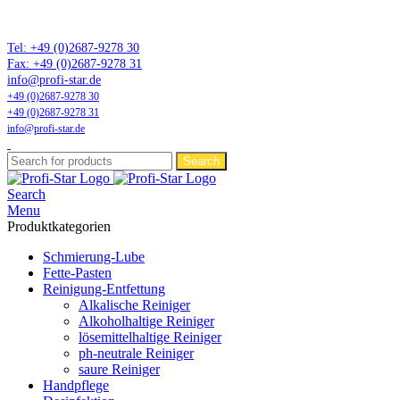
Marktführer in Flonium-Schmierung – Profi-Star Wartungsprodukte
GmbH
Tel: +49 (0)2687-9278 30
Fax: +49 (0)2687-9278 31
info@profi-star.de
+49 (0)2687-9278 30
+49 (0)2687-9278 31
info@profi-star.de
Search
Search
Menu
Produktkategorien
Schmierung-Lube
Fette-Pasten
Reinigung-Entfettung
Alkalische Reiniger
Alkoholhaltige Reiniger
lösemittelhaltige Reiniger
ph-neutrale Reiniger
saure Reiniger
Handpflege